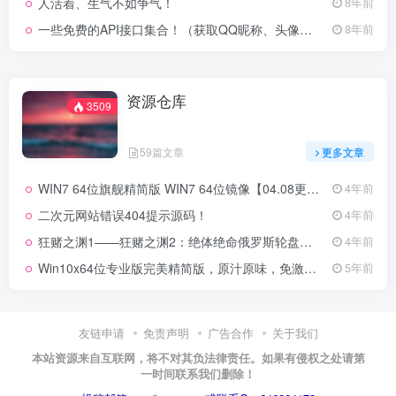
人活着、生气不如争气！
8年前
一些免费的API接口集合！（获取QQ昵称、头像、QQ秀等等…）
8年前
资源仓库
3509
59篇文章
更多文章
WIN7 64位旗舰精简版 WIN7 64位镜像【04.08更新】
4年前
二次元网站错误404提示源码！
4年前
狂赌之渊1——狂赌之渊2：绝体绝命俄罗斯轮盘！BT下载
4年前
Win10x64位专业版完美精简版，原汁原味，免激活、Windows10镜像
5年前
友链申请
免责声明
广告合作
关于我们
本站资源来自互联网，将不对其负法律责任。如果有侵权之处请第
一时间联系我们删除！