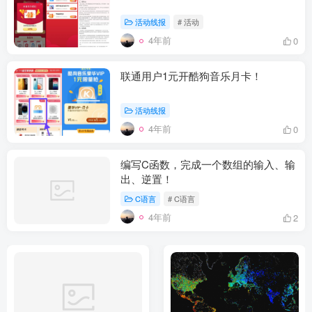
活动线报
# 活动
4年前
0
联通用户1元开酷狗音乐月卡！
活动线报
4年前
0
编写C函数，完成一个数组的输入、输
出、逆置！
C语言
# C语言
4年前
2