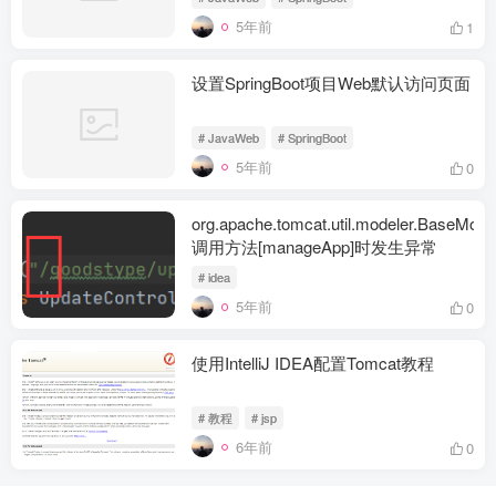
5年前
1
设置SpringBoot项目Web默认访问页面
# JavaWeb
# SpringBoot
5年前
0
org.apache.tomcat.util.modeler.BaseMod
调用方法[manageApp]时发生异常
# idea
5年前
0
使用IntelliJ IDEA配置Tomcat教程
# 教程
# jsp
6年前
0