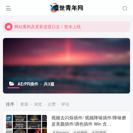
网站重构及更新进度日志！暂未上线
网站重构及更新进度日志！暂未上线
网站重构及更新进度日志！暂未上线
AE/PR插件
共3篇
排序
更新
浏览
点赞
评论
视频去闪烁插件/ 视频降噪插件/降噪磨
皮美颜插件/调色插件 Win 含
Twixtor/Flicker/RSMB！
# Premiere
# AE插件
# PR插件