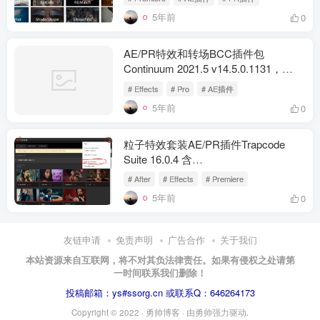
5年前
0
AE/PR特效和转场BCC插件包
Continuum 2021.5 v14.5.0.1131，
Win！
# Effects
# Pro
# AE插件
5年前
0
粒子特效套装AE/PR插件Trapcode
Suite 16.0.4 含
Particular/Form/Shine/Starglow/3D
# After
# Effects
# Premiere
Stroke等！
5年前
0
友链申请
免责声明
广告合作
关于我们
本站资源来自互联网，将不对其负法律责任。如果有侵权之处请第
一时间联系我们删除！
投稿邮箱：ys#ssorg.cn 或联系Q：646264173
Copyright © 2022 ·
勇帅博客
· 由
勇帅
强力驱动.