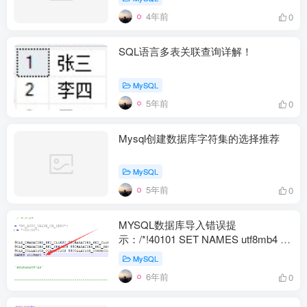
4年前
0
SQL语言多表关联查询详解！
MySQL
5年前
0
Mysql创建数据库字符集的选择推荐
MySQL
5年前
0
MYSQL数据库导入错误提
示：/*!40101 SET NAMES utf8mb4 */;
解决办法
MySQL
6年前
0