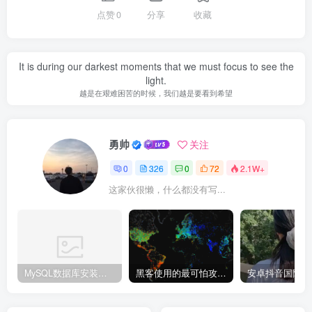
点赞
0
分享
收藏
It is during our darkest moments that we must focus to see the
light.
越是在艰难困苦的时候，我们越是要看到希望
勇帅
关注
0
326
0
72
2.1W+
这家伙很懒，什么都没有写...
MySQL数据库安装教程
黑客使用的最可怕攻击手段有哪些?