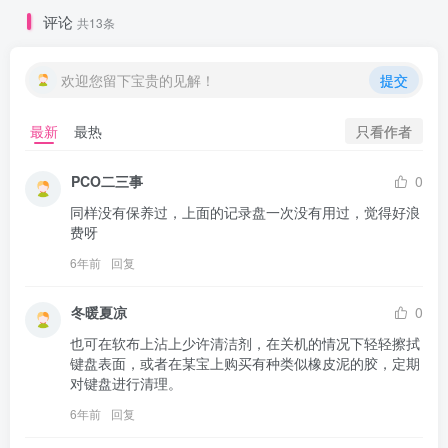
评论
共13条
欢迎您留下宝贵的见解！
提交
只看作者
最新
最热
PCO二三事
0
同样没有保养过，上面的记录盘一次没有用过，觉得好浪
费呀
6年前
回复
冬暖夏凉
0
也可在软布上沾上少许清洁剂，在关机的情况下轻轻擦拭
键盘表面，或者在某宝上购买有种类似橡皮泥的胶，定期
对键盘进行清理。
6年前
回复