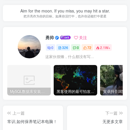
Aim for the moon. If you miss, you may hit a star.
把月亮作为你的目标。如果你没打中，也许你还能打中星星
勇帅
关注
0
326
0
72
2.1W+
这家伙很懒，什么都没有写...
MySQL数据库安装教程
黑客使用的最可怕攻击手段有哪些?
上一篇
下一篇
常识.如何保养笔记本电脑！
无更多文章