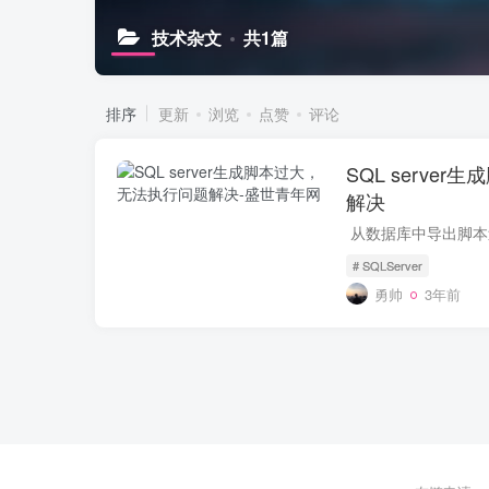
技术杂文
共1篇
排序
更新
浏览
点赞
评论
SQL serve
解决
# SQLServer
勇帅
3年前