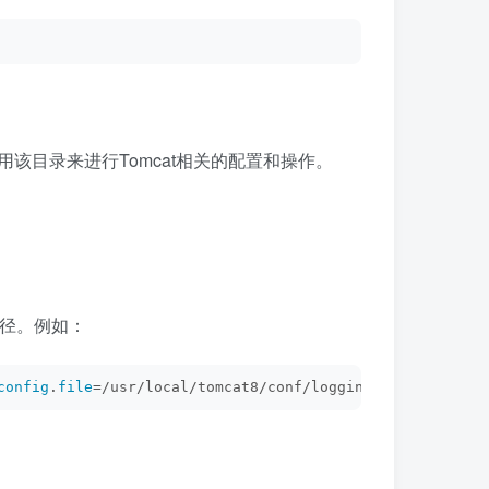
用该目录来进行Tomcat相关的配置和操作。
路径。例如：
config
.
file
=/usr/local/tomcat8/conf/logging.
properties
 -