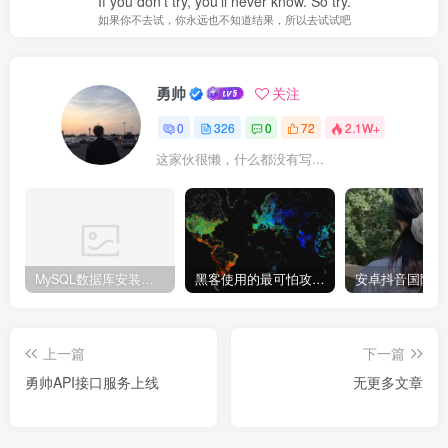
If you don’t try, you’ll never know. So try.
如果你不去试，你永远也不知道结果，所以去试试吧
勇帅
关注
0
326
0
72
2.1W+
这家伙很懒，什么都没有写...
MySQL数据库安装教程
黑客使用的最可怕攻击手段有哪些?
上一篇
下一篇
勇帅API接口服务上线
无更多文章