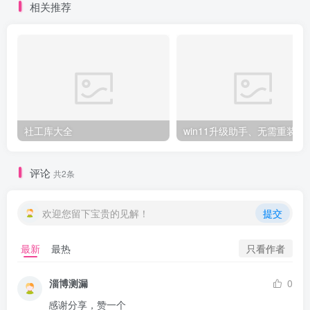
相关推荐
社工库大全
win11升级助手、无需
评论
共2条
欢迎您留下宝贵的见解！
提交
只看作者
最新
最热
淄博测漏
0
感谢分享，赞一个