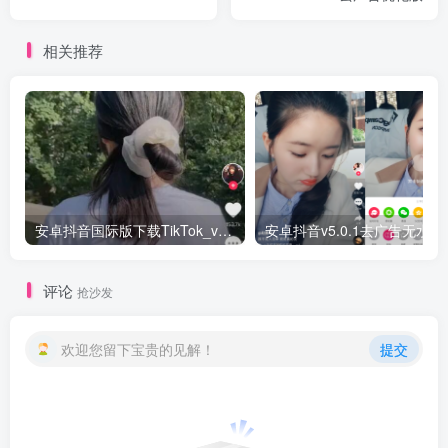
相关推荐
安卓抖音国际版下载TikTok_v18.5.6.0版本
安卓抖音v
评论
抢沙发
欢迎您留下宝贵的见解！
提交