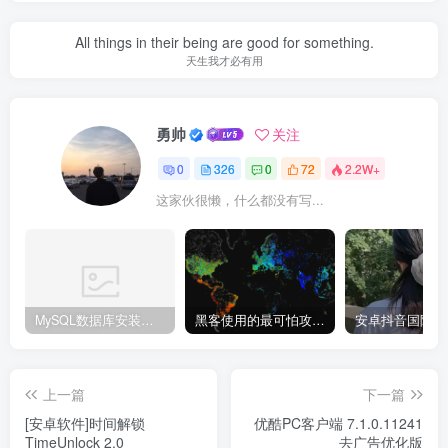
All things in their being are good for something.
天生我才必有用
勇帅
关注
0
326
0
72
2.2W+
这家伙很懒，什么都没有写...
MySQL数据库安装教程
黑客使用的最可怕攻击手段有哪些?
上一篇
下一篇
[安卓软件]时间解锁
优酷PC客户端 7.1.0.11241
TimeUnlock 2.0
去广告优化版