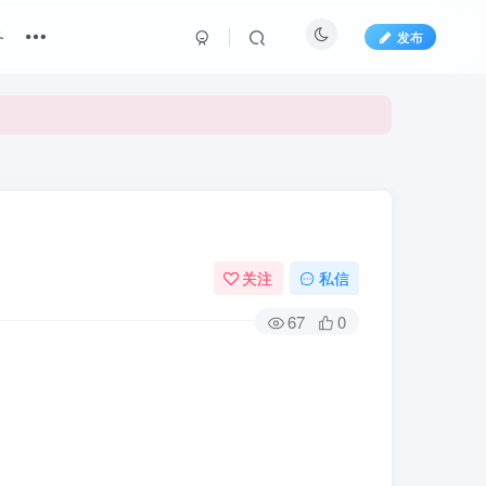
务
发布
关注
私信
67
0