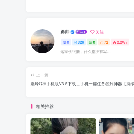
勇帅
关注
0
326
0
72
2.2W+
这家伙很懒，什么都没有写...
上一篇
巅峰Q神手机版V3.5下载＿手机一键任务签到神器【持
相关推荐