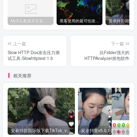
MySQL数据库安装教程
黑客使用的最可怕攻击手段有哪些?
上一篇
下一篇
Slow HTTP Dos攻击压力测
比Fidder强大的
试工具-Slowhttptest 1.5
HTTPAnalyzer抓包软件
相关推荐
安卓抖音国际版下载TikTok_v18.5.6.0版本
安卓抖音v