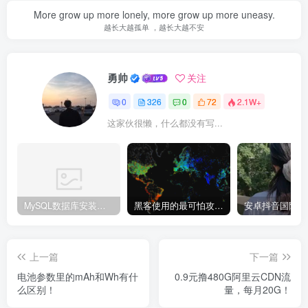
More grow up more lonely, more grow up more uneasy.
越长大越孤单 ，越长大越不安
勇帅
关注
0
326
0
72
2.1W+
这家伙很懒，什么都没有写...
MySQL数据库安装教程
黑客使用的最可怕攻击手段有哪些?
上一篇
下一篇
电池参数里的mAh和Wh有什
0.9元撸480G阿里云CDN流
么区别！
量，每月20G！