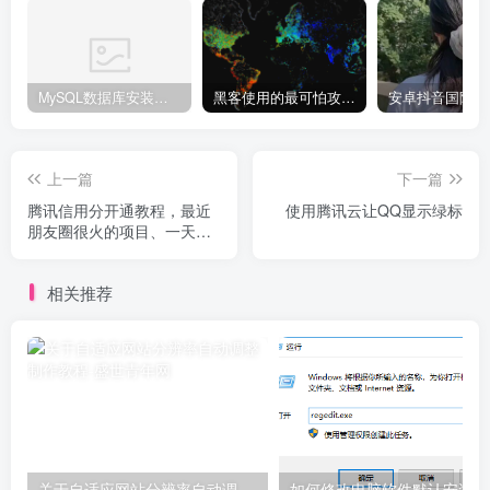
MySQL数据库安装教程
黑客使用的最可怕攻击手段有哪些?
上一篇
下一篇
腾讯信用分开通教程，最近
使用腾讯云让QQ显示绿标
朋友圈很火的项目、一天轻
轻松松赚几百+
相关推荐
关于自适应网站分辨率自动调整制作教程
如