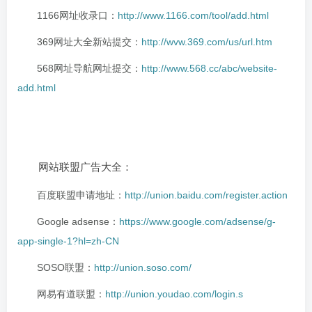
1166网址收录口：
http://www.1166.com/tool/add.html
369网址大全新站提交：
http://wvw.369.com/us/url.htm
568网址导航网址提交：
http://www.568.cc/abc/website-
add.html
网站联盟广告大全：
百度联盟申请地址：
http://union.baidu.com/register.action
Google adsense：
https://www.google.com/adsense/g-
app-single-1?hl=zh-CN
SOSO联盟：
http://union.soso.com/
网易有道联盟：
http://union.youdao.com/login.s