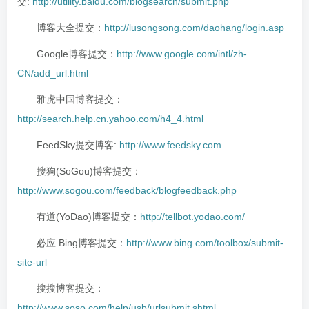
交:
http://utility.baidu.com/blogsearch/submit.php
博客大全提交：
http://lusongsong.com/daohang/login.asp
Google博客提交：
http://www.google.com/intl/zh-
CN/add_url.html
雅虎中国博客提交：
http://search.help.cn.yahoo.com/h4_4.html
FeedSky提交博客:
http://www.feedsky.com
搜狗(SoGou)博客提交：
http://www.sogou.com/feedback/blogfeedback.php
有道(YoDao)博客提交：
http://tellbot.yodao.com/
必应 Bing博客提交：
http://www.bing.com/toolbox/submit-
site-url
搜搜博客提交：
http://www.soso.com/help/usb/urlsubmit.shtml