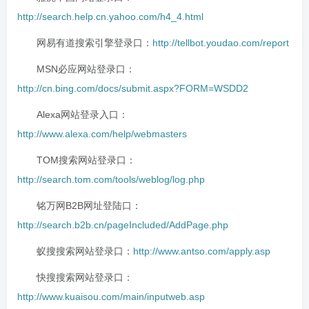
http://search.help.cn.yahoo.com/h4_4.html
网易有道搜索引擎登录口：
http://tellbot.youdao.com/report
MSN必应网站登录口：
http://cn.bing.com/docs/submit.aspx?FORM=WSDD2
Alexa网站登录入口：
http://www.alexa.com/help/webmasters
TOM搜索网站登录口：
http://search.tom.com/tools/weblog/log.php
铭万网B2B网址登陆口：
http://search.b2b.cn/pageIncluded/AddPage.php
蚁搜搜索网站登录口：
http://www.antso.com/apply.asp
快搜搜索网站登录口：
http://www.kuaisou.com/main/inputweb.asp