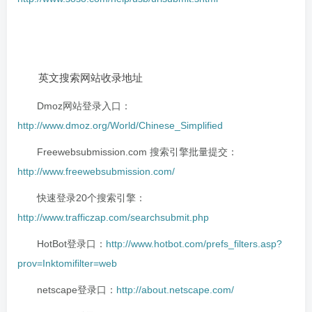
英文搜索网站收录地址
Dmoz网站登录入口：
http://www.dmoz.org/World/Chinese_Simplified
Freewebsubmission.com 搜索引擎批量提交：
http://www.freewebsubmission.com/
快速登录20个搜索引擎：
http://www.trafficzap.com/searchsubmit.php
HotBot登录口：
http://www.hotbot.com/prefs_filters.asp?
prov=Inktomifilter=web
netscape登录口：
http://about.netscape.com/