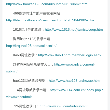
http://www.haokan123.com/urlsubmit/url_submit.html
466傲游网址导航申请收录网站：
http://bbs.maxthon.cn/viewthread.php?tid=584498&extra=
1616网址导航收录：
http://www.1616.net/jd/misc/coop.htm
淘网址(tao123)收录申请：
http://krq.tao123.com/collectsite/
0460网址收录：
http://www.0460.com/member/login.aspx
赶驴啊网站收录提交入口：
http://www.ganlva.com/url-
submit/
hao123网站收录规则：
http://www.hao123.cn/hezuo.htm
114网址导航收录申请：
http://www.114.com.cn/index.php?
view=websubmit
726网址收录口：
http://www.726.com/url-submit/