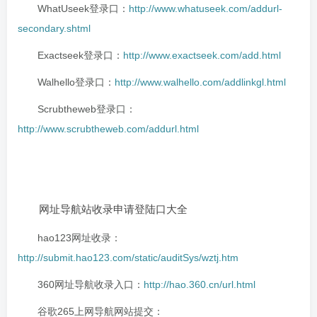
WhatUseek登录口：
http://www.whatuseek.com/addurl-
secondary.shtml
Exactseek登录口：
http://www.exactseek.com/add.html
Walhello登录口：
http://www.walhello.com/addlinkgl.html
Scrubtheweb登录口：
http://www.scrubtheweb.com/addurl.html
网址导航站收录申请登陆口大全
hao123网址收录：
http://submit.hao123.com/static/auditSys/wztj.htm
360网址导航收录入口：
http://hao.360.cn/url.html
谷歌265上网导航网站提交：