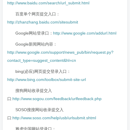
http://www.baidu.com/search/url_submit.html
百度单个网页提交入口：
http://zhanzhang.baidu.com/sitesubmit
Google网站登录口：
http://www.google.com/addurl.html
Google新闻网站内容：
http://www.google.com/support/news_pub/bin/request.py?
contact_type=suggest_content&hl=cn
bing(必应)网页提交登录入口：
http://www.bing.com/toolbox/submit-site-url
搜狗网站收录提交入
口:
http://www.sogou.com/feedback/urlfeedback.php
SOSO搜搜网站收录提交入
口:
http://www.soso.com/help/usb/urlsubmit.shtml
雅虎中国网站登录口：