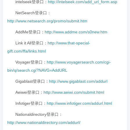
intelseek登录口：
http://intelseek.com/add_url_form.asp
NetSearch登录口：
http://www.netsearch.org/promo/submit.htm
AddMe登录口：
http://www.addme.com/s0new.htm
Link it All登录口：
http://www.that-special-
gift.com/ffa/links.html
Voyager登录口：
http://www.voyagersearch.com/cgi-
bin/q/search.cgi?NAVG=AddURL
Gigablast登录口：
http://www.gigablast.com/addurl
Aeiwei登录口：
http://www.aeiwi.com/submit.html
Infotiger登录口：
http://www.infotiger.com/addurl.html
Nationaldirectory登录口：
http://www.nationaldirectory.com/addurl/